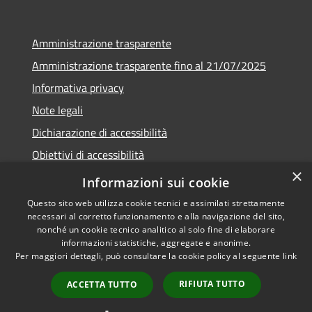
Amministrazione trasparente
Amministrazione trasparente fino al 21/07/2025
Informativa privacy
Note legali
Dichiarazione di accessibilità
Obiettivi di accessibilità
×
Piano di miglioramento
Informazioni sui cookie
Questo sito web utilizza cookie tecnici e assimilati strettamente
necessari al corretto funzionamento e alla navigazione del sito,
nonché un cookie tecnico analitico al solo fine di elaborare
informazioni statistiche, aggregate e anonime.
RSS
Copyright © 2026 • Comune di
Per maggiori dettagli, può consultare la cookie policy al seguente
link
Accessibilità
Nembro • Powered by
Privacy
Municipium
Accesso
•
RIFIUTA TUTTO
ACCETTA TUTTO
Cookie
redazione