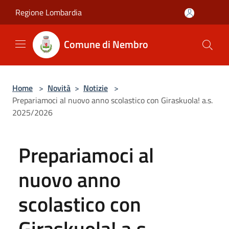
Salta al contenuto principale
Regione Lombardia
Comune di Nembro
Home
>
Novità
>
Notizie
>
Prepariamoci al nuovo anno scolastico con Giraskuola! a.s.
2025/2026
Prepariamoci al
nuovo anno
scolastico con
Giraskuola! a.s.