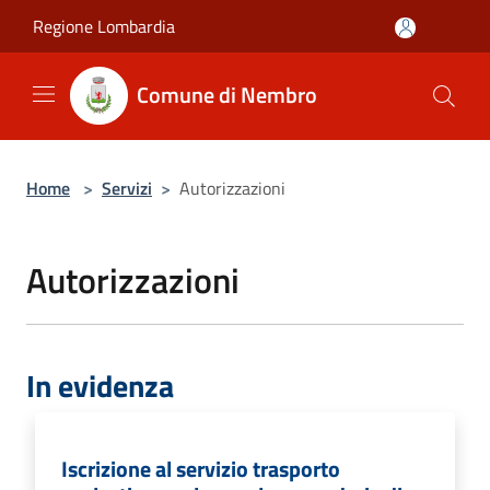
Salta al contenuto principale
Regione Lombardia
Comune di Nembro
Home
>
Servizi
>
Autorizzazioni
Autorizzazioni
In evidenza
Iscrizione al servizio trasporto