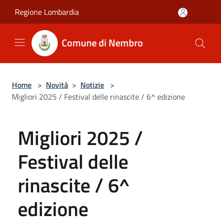
Salta al contenuto principale
Regione Lombardia
Comune di Nembro
Home
>
Novità
>
Notizie
>
Migliori 2025 / Festival delle rinascite / 6^ edizione
Migliori 2025 /
Festival delle
rinascite / 6^
edizione