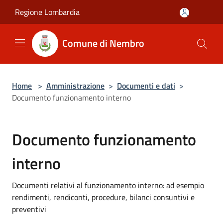
Salta al contenuto principale
Regione Lombardia
Comune di Nembro
Home
>
Amministrazione
>
Documenti e dati
>
Documento funzionamento interno
Documento funzionamento
interno
Documenti relativi al funzionamento interno: ad esempio
rendimenti, rendiconti, procedure, bilanci consuntivi e
preventivi