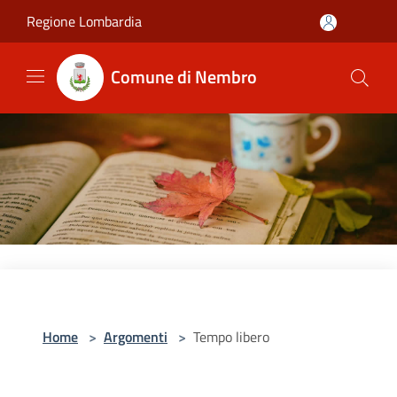
Salta al contenuto principale
Regione Lombardia
Comune di Nembro
Home
>
Argomenti
>
Tempo libero