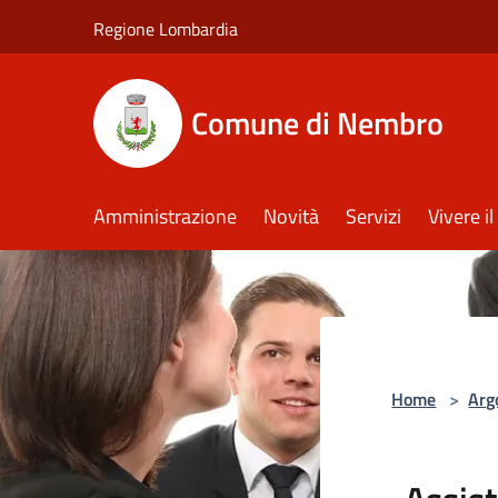
Salta al contenuto principale
Regione Lombardia
Comune di Nembro
Amministrazione
Novità
Servizi
Vivere 
Home
>
Arg