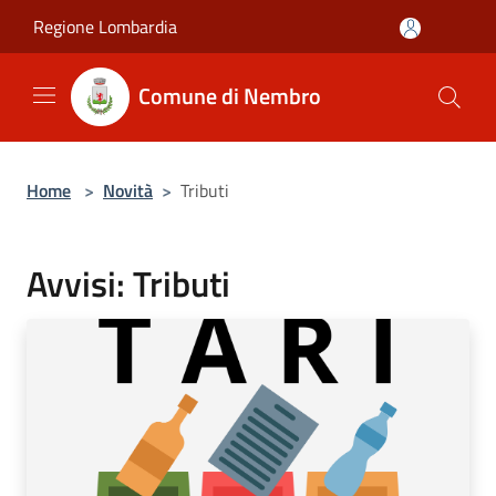
Salta al contenuto principale
Regione Lombardia
Comune di Nembro
Home
>
Novità
>
Tributi
Avvisi: Tributi