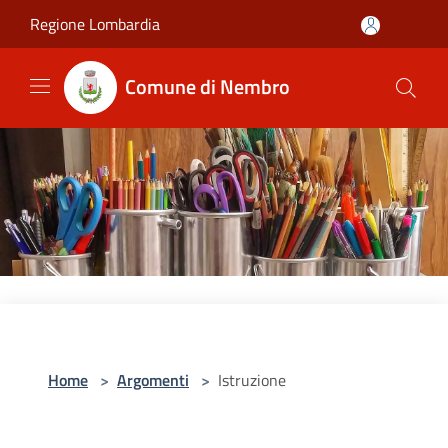
Salta al contenuto principale
Regione Lombardia
Comune di Nembro
Home
>
Argomenti
>
Istruzione